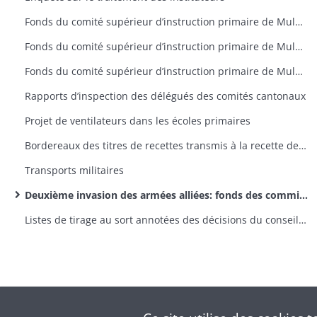
Fonds du comité supérieur d’instruction primaire de Mulhouse: rapports d’inspection des délégués, lettres de provenance diverse
Fonds du comité supérieur d’instruction primaire de Mulhouse: correspondance émanant du recteur
Fonds du comité supérieur d’instruction primaire de Mulhouse: lettres émanant des préfets et sous-préfets
Rapports d’inspection des délégués des comités cantonaux
Projet de ventilateurs dans les écoles primaires
Bordereaux des titres de recettes transmis à la recette des finances d’Altkirch par la sous-préfecture
Transports militaires
Deuxième invasion des armées alliées: fonds des commissions cantonales
Listes de tirage au sort annotées des décisions du conseil de révision (classe 1870)