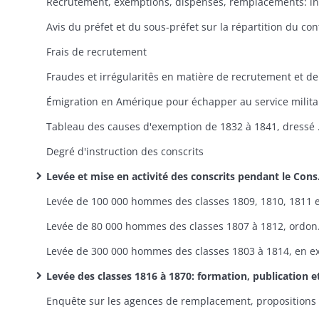
Frais de recrutement
Émigration en Amérique pour échapper au service milita
Tableau des 
Degré d'instruction des conscrits
Levée et mise en activité des conscrits pendant le Consulat et l'Empire : fixation du contingent de chaque canton, désignation des conscrits, exemptions, dispenses, placement à la fin du dépôtt, taxation des conscrits réformés, arrestation des conscrits n'offrant pas des garanties suffisantes, recherche des réfractaires, remplacements
Levée de 80 000 h
Levée des classes 1816 à 1870: formation, publication et examen des tableaux de recensement, tirage au sort, opérations du conseil de révision, exemptions, dispenses, remplacemen