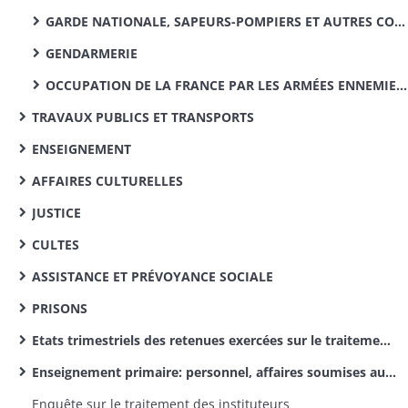
GARDE NATIONALE, SAPEURS-POMPIERS ET AUTRES CORPS SPÉCIAUX
GENDARMERIE
OCCUPATION DE LA FRANCE PAR LES ARMÉES ENNEMIES ET LIQUIDATION DES CHARGES DE GUERRE DE 1813-1815
TRAVAUX PUBLICS ET TRANSPORTS
ENSEIGNEMENT
AFFAIRES CULTURELLES
JUSTICE
CULTES
ASSISTANCE ET PRÉVOYANCE SOCIALE
PRISONS
Etats trimestriels des retenues exercées sur le traitement des instituteurs pour le service des pensions civiles
Enseignement primaire: personnel, affaires soumises aux comités supérieurs de l’arrondissement d’Altkirch (dossiers par canton)
Enquête sur le traitement des instituteurs