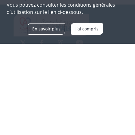
Vous pouvez consulter les conditions générales
d’utilisation sur le lien ci-dessous.
En savoir plus
J'ai compris
Archives d'Alsace - Site de Colmar
Bâtiment M / Cité administrative
3, rue Fleischhauer
F-68026 COLMAR
(+33) 3 89 21 97 00
Nous contacter
Horaires d'ouverture