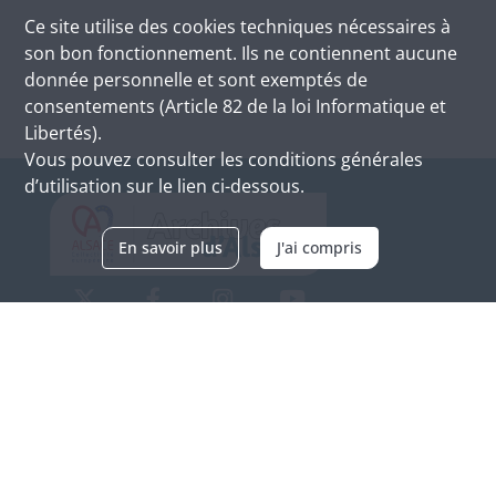
Ce site utilise des
cookies
techniques nécessaires à
son bon fonctionnement. Ils ne contiennent aucune
donnée personnelle et sont exemptés de
consentements (Article 82 de la loi Informatique et
Libertés).
Vous pouvez consulter les conditions générales
d’utilisation sur le lien ci-dessous.
En savoir plus
J'ai compris
Archives d'Alsace - Site de Colmar
Bâtiment M / Cité administrative
3, rue Fleischhauer
F-68026 COLMAR
(+33) 3 89 21 97 00