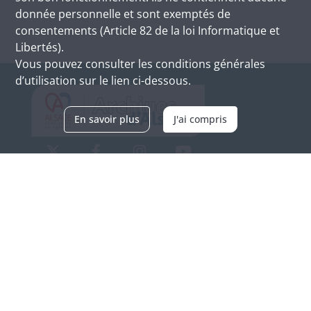
donnée personnelle et sont exemptés de
consentements (Article 82 de la loi Informatique et
Libertés).
Vous pouvez consulter les conditions générales
d’utilisation sur le lien ci-dessous.
En savoir plus
J'ai compris
Archives d'Alsace - Site de Colmar
Bâtiment M / Cité administrative
3, rue Fleischhauer
F-68026 COLMAR
(+33) 3 89 21 97 00
Nous contacter