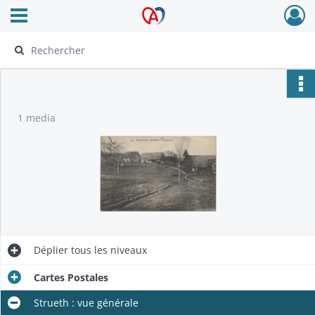
Ouvrir le menu déroulant
Archives Alsace - Colmar
1 media
Déplier
tous les niveaux
Cartes Postales
Strueth : vue générale