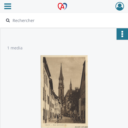
Ouvrir le menu déroulant
Archives Alsace - Colmar
1 media