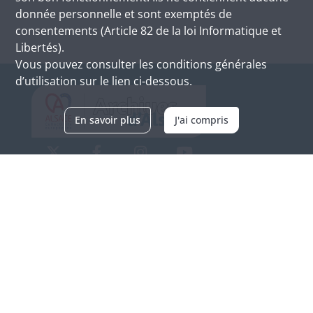
donnée personnelle et sont exemptés de
consentements (Article 82 de la loi Informatique et
Libertés).
Vous pouvez consulter les conditions générales
d’utilisation sur le lien ci-dessous.
En savoir plus
J'ai compris
Archives d'Alsace - Site de Colmar
Bâtiment M / Cité administrative
3, rue Fleischhauer
F-68026 COLMAR
(+33) 3 89 21 97 00
Nous contacter