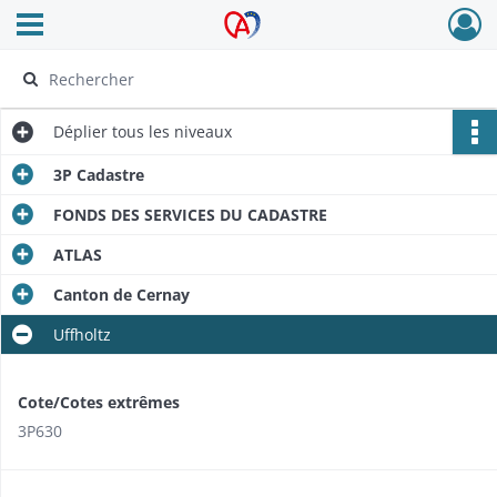
Ouvrir le menu déroulant
Archives Alsace - Colmar
Déplier
tous les niveaux
3P Cadastre
FONDS DES SERVICES DU CADASTRE
ATLAS
Canton de Cernay
Uffholtz
Cote/Cotes extrêmes
3P630