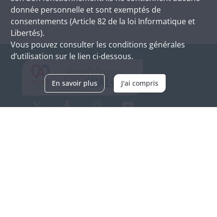
donnée personnelle et sont exemptés de
consentements (Article 82 de la loi Informatique et
Libertés).
Vous pouvez consulter les conditions générales
d’utilisation sur le lien ci-dessous.
En savoir plus
J'ai compris
Archives d'Alsace - Site de Colmar
Bâtiment M / Cité administrative
3, rue Fleischhauer
F-68026 COLMAR
(+33) 3 89 21 97 00
Nous contacter