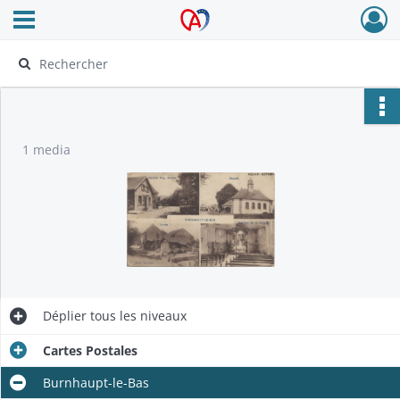
Ouvrir le menu déroulant
Archives Alsace - Colmar
1 media
Déplier
tous les niveaux
Cartes Postales
Burnhaupt-le-Bas