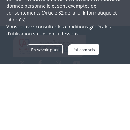
donnée personnelle et sont exemptés de
consentements (Article 82 de la loi Informatique et
Libertés).
Vous pouvez consulter les conditions générales
d’utilisation sur le lien ci-dessous.
En savoir plus
J'ai compris
Archives d'Alsace - Site de Colmar
Bâtiment M / Cité administrative
3, rue Fleischhauer
F-68026 COLMAR
(+33) 3 89 21 97 00
Nous contacter