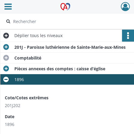
Ouvrir le menu déroulant
Archives Alsace - Colmar
Déplier
tous les niveaux
201J - Paroisse luthérienne de Sainte-Marie-aux-Mines
Comptabilité
Pièces annexes des comptes : caisse d’église
1896
Cote/Cotes extrêmes
201J202
Date
1896