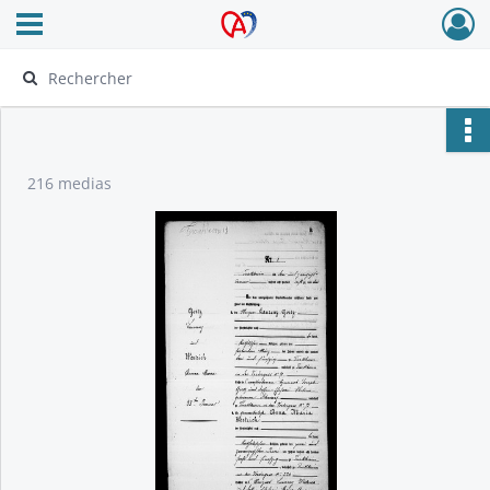
Ouvrir le menu déroulant
Archives Alsace - Colmar
216 medias