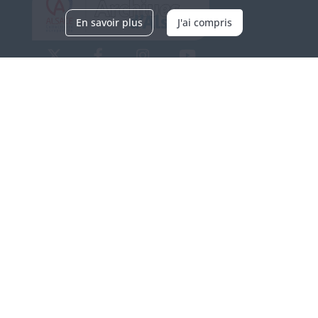
En savoir plus
J'ai compris
Archives d'Alsace - Site de Colmar
Bâtiment M / Cité administrative
3, rue Fleischhauer
F-68026 COLMAR
(+33) 3 89 21 97 00
Nous contacter
Horaires d'ouverture
Du mardi au vendredi
en continu de 9h à 17h