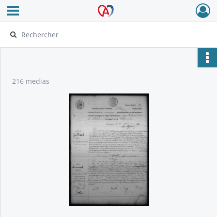
Ouvrir le menu déroulant
Archives Alsace - Colmar
216 medias