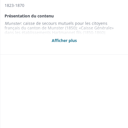
1823-1870
Présentation du contenu
Munster
: caisse de secours mutuels pour les citoyens
français du canton de Munster (1850); «Caisse Générale»
dans les établissements Hartmannet fils (1850-1860);
«Gegenseitige Unterstützungskasse» (1850); ouvriers de
Afficher plus
toutes professions (1837); serruriers (1863).
Murbach
: société
communale (1858); «L'Aigle» (1870).
Oberbruck
: «La Masse»
(1858-1863); ouvriers de la manufacture Zeller frères (1845-
1852).
Ostheim
: société communale (1860-1866).
Réguisheim
:
ouvrières de la manufacture Goetz (1868-1870).
Ribeauvillé
:
artisans (1836-1853); employés de la maison Schmid et
Kochler (1851); ouvriers de toutes professions (1828-1851);
ouvriers de l'établissement Heilmann frères (1832); ouvriers
de la filature Schlumberger et Hofer (1832-1863); ouvriers de
la manufacture Steiner (1845); ouvriers de l'établissement
Weisgerber et fils (1856-1870); «La Prévoyante», caisse des
vignerons (1835-1866); tisserands (1823-1854)