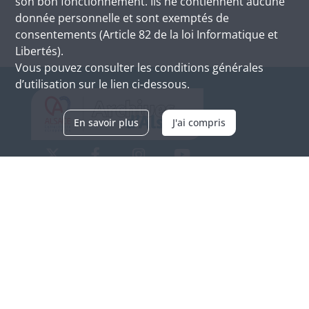
son bon fonctionnement. Ils ne contiennent aucune
donnée personnelle et sont exemptés de
consentements (Article 82 de la loi Informatique et
Libertés).
Vous pouvez consulter les conditions générales
d’utilisation sur le lien ci-dessous.
En savoir plus
J'ai compris
Archives d'Alsace - Site de Colmar
Bâtiment M / Cité administrative
3, rue Fleischhauer
F-68026 COLMAR
(+33) 3 89 21 97 00
Nous contacter