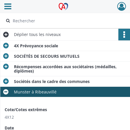
Ouvrir le menu déroulant
Archives Alsace - Colmar
Déplier
tous les niveaux
4X Prévoyance sociale
SOCIÉTÉS DE SECOURS MUTUELS
Récompenses accordées aux sociétaires (médailles,
diplômes)
Sociétés dans le cadre des communes
Munster à Ribeauvillé
Cote/Cotes extrêmes
4X12
Date