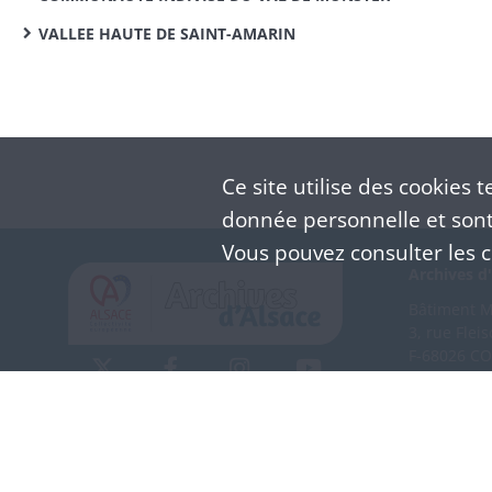
VALLEE HAUTE DE SAINT-AMARIN
Ce site utilise des
cookies
te
donnée personnelle et sont 
Vous pouvez consulter les co
Archives d'
Bâtiment M 
3, rue Flei
F-68026 C
(+33) 3 
Nous co