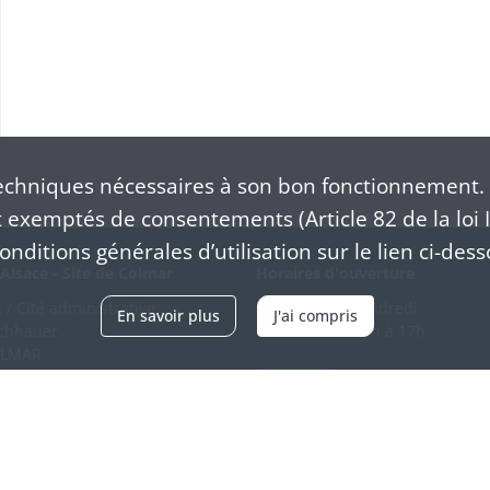
chniques nécessaires à son bon fonctionnement. 
exemptés de consentements (Article 82 de la loi I
nditions générales d’utilisation sur le lien ci-dess
Alsace - Site de Colmar
Horaires d'ouverture
/ Cité administrative
Du mardi au vendredi
En savoir plus
J'ai compris
schhauer
en continu de 9h à 17h
OLMAR
89 21 97 00
Venir
ntacter