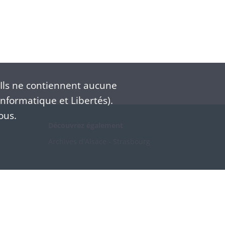
Ils ne contiennent aucune
nformatique et Libertés).
ous.
Découvrez également
Archives d'Alsace - Strasbourg