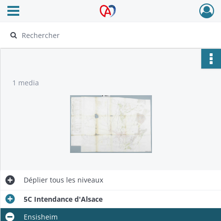
Ouvrir le menu déroulant
Archives Alsace - Colmar
1 media
Déplier
tous les niveaux
5C Intendance d'Alsace
Ensisheim