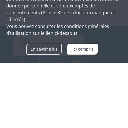
donnée personnelle et sont exemptés de
consentements (Article 82 de la loi Informatique et
Libertés).
Vous pouvez consulter les conditions générales
d’utilisation sur le lien ci-dessous.
En savoir plus
J'ai compris
Archives d'Alsace - Site de Colmar
Bâtiment M / Cité administrative
3, rue Fleischhauer
F-68026 COLMAR
(+33) 3 89 21 97 00
Nous contacter