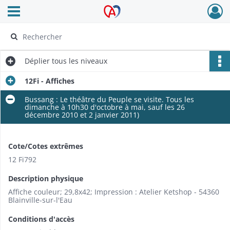
Ouvrir le menu déroulant
Archives Alsace - Colmar
Déplier
tous les niveaux
12Fi - Affiches
Bussang : Le théâtre du Peuple se visite. Tous les
dimanche à 10h30 d'octobre à mai, sauf les 26
décembre 2010 et 2 janvier 2011)
Cote/Cotes extrêmes
12 Fi792
Description physique
Affiche couleur; 29,8x42; Impression : Atelier Ketshop - 54360
Blainville-sur-l'Eau
Conditions d'accès