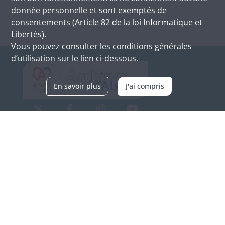
donnée personnelle et sont exemptés de
consentements (Article 82 de la loi Informatique et
Libertés).
Vous pouvez consulter les conditions générales
d’utilisation sur le lien ci-dessous.
En savoir plus
J'ai compris
Archives d'Alsace - Site de Colmar
Bâtiment M / Cité administrative
3, rue Fleischhauer
F-68026 COLMAR
(+33) 3 89 21 97 00
Nous contacter