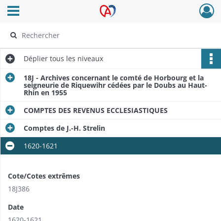
Ouvrir le menu déroulant
Archives Alsace - Colmar
Déplier
tous les niveaux
18J - Archives concernant le comté de Horbourg et la
seigneurie de Riquewihr cédées par le Doubs au Haut-
Rhin en 1955
COMPTES DES REVENUS ECCLESIASTIQUES
Comptes de J.-H. Strelin
1620-1621
Cote/Cotes extrêmes
18J386
Date
1620-1621