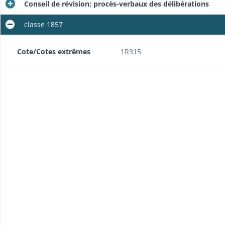
Conseil de révision: procès-verbaux des délibérations
classe 1857
ondance
Cote/Cotes extrêmes
1R315
s
ondance