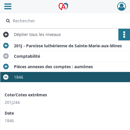
Ouvrir le menu déroulant
Archives Alsace - Colmar
Déplier
tous les niveaux
201J - Paroisse luthérienne de Sainte-Marie-aux-Mines
Comptabilité
Pièces annexes des comptes : aumônes
1846
Cote/Cotes extrêmes
201J244
Date
1846