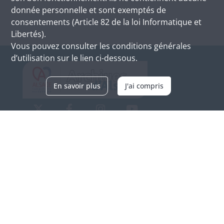
donnée personnelle et sont exemptés de
consentements (Article 82 de la loi Informatique et
Libertés).
Vous pouvez consulter les conditions générales
d’utilisation sur le lien ci-dessous.
En savoir plus
J'ai compris
Archives d'Alsace - Site de Colmar
Bâtiment M / Cité administrative
3, rue Fleischhauer
F-68026 COLMAR
(+33) 3 89 21 97 00
Nous contacter