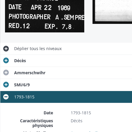
Déplier
tous les niveaux
Décès
Ammerschwihr
5Mi/6/9
1793-1815
Date
1793-1815
Caractéristiques
Décès
physiques