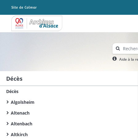
Archives Alsace - Colmar
Aide à la 
Décès
Décès
Algolsheim
Altenach
Altenbach
Altkirch