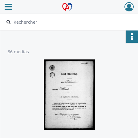
Ouvrir le menu déroulant
Archives Alsace - Colmar
36 medias