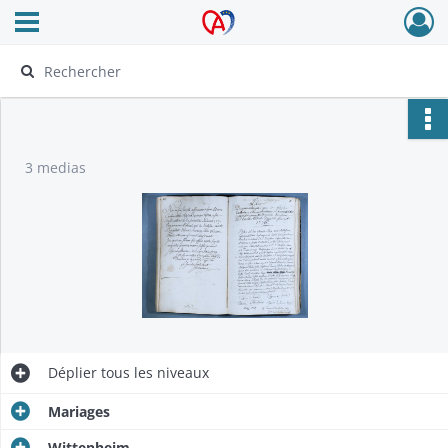
Ouvrir le menu déroulant
Archives Alsace - Colmar
3 medias
Déplier
tous les niveaux
Mariages
Wittenheim