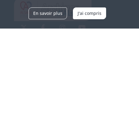
En savoir plus
J'ai compris
Archives d'Alsace - Site de Colmar
Bâtiment M / Cité administrative
3, rue Fleischhauer
F-68026 COLMAR
(+33) 3 89 21 97 00
Nous contacter
Horaires d'ouverture
Du mardi au vendredi
en continu de 9h à 17h