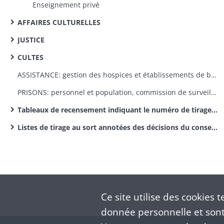
Enseignement privé
AFFAIRES CULTURELLES
JUSTICE
CULTES
ASSISTANCE: gestion des hospices et établissements de bienfaisance, aide aux indigents, malades, enfants abandonnés et victimes de sinistres
PRISONS: personnel et population, commission de surveillance
Tableaux de recensement indiquant le numéro de tirage au sort (par classe)
Listes de tirage au sort annotées des décisions du conseil de révision (par classe)
Ce site utilise des
cookies
te
donnée personnelle et sont 