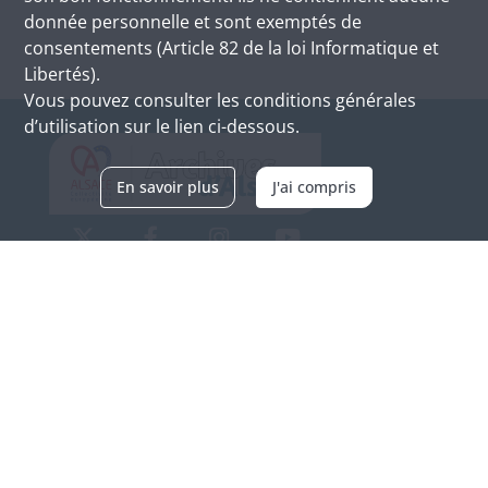
donnée personnelle et sont exemptés de
consentements (Article 82 de la loi Informatique et
Libertés).
Vous pouvez consulter les conditions générales
d’utilisation sur le lien ci-dessous.
En savoir plus
J'ai compris
Archives d'Alsace - Site de Colmar
Bâtiment M / Cité administrative
3, rue Fleischhauer
F-68026 COLMAR
(+33) 3 89 21 97 00
Nous contacter