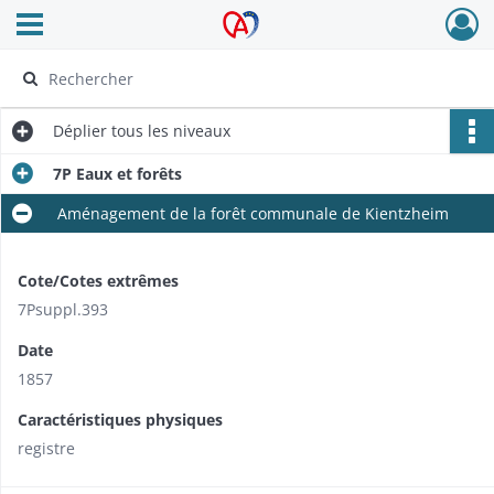
Ouvrir le menu déroulant
Archives Alsace - Colmar
Déplier
tous les niveaux
7P Eaux et forêts
Aménagement de la forêt communale de Kientzheim
Cote/Cotes extrêmes
7Psuppl.393
Date
1857
Caractéristiques physiques
​registre