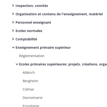
Inspection, comités
Organisation et contenu de l'enseignement, matériel
Personnel enseignant
Ecoles normales
Comptabilité
Enseignement primaire supérieur
Réglementation
Ecoles primaires supérieures: projets, créations, organisation et fonctionnement, personnel, financement, bourses (dossiers dans l'ordre alphabétique des c
Altkirch
Bergheim
Colmar
Dannemarie
Ensisheim