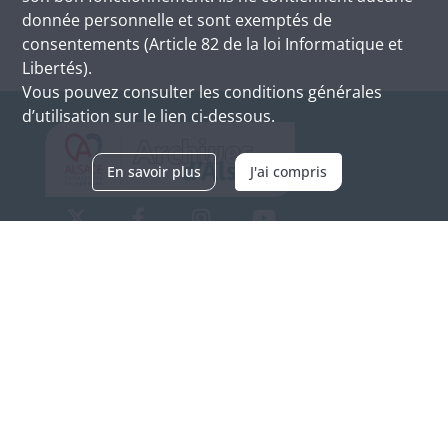
donnée personnelle et sont exemptés de
consentements (Article 82 de la loi Informatique et
Libertés).
Vous pouvez consulter les conditions générales
d’utilisation sur le lien ci-dessous.
En savoir plus
J'ai compris
Archives d'Alsace - Site de Colmar
Bâtiment M / Cité administrative
3, rue Fleischhauer
F-68026 COLMAR
(+33) 3 89 21 97 00
Nous contacter