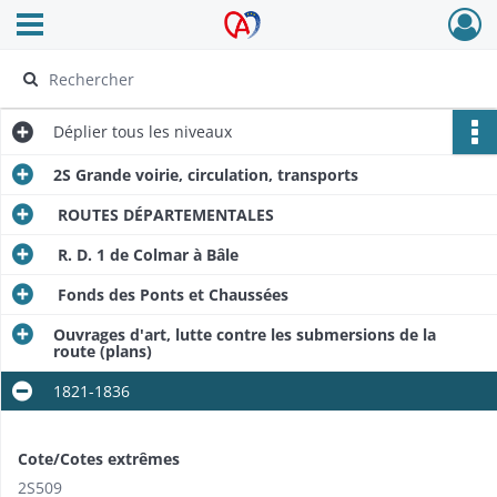
Ouvrir le menu déroulant
Archives Alsace - Colmar
Déplier
tous les niveaux
2S Grande voirie, circulation, transports
ROUTES DÉPARTEMENTALES
R. D. 1 de Colmar à Bâle
Fonds des Ponts et Chaussées
Ouvrages d'art, lutte contre les submersions de la
route (plans)
1821-1836
Cote/Cotes extrêmes
2S509