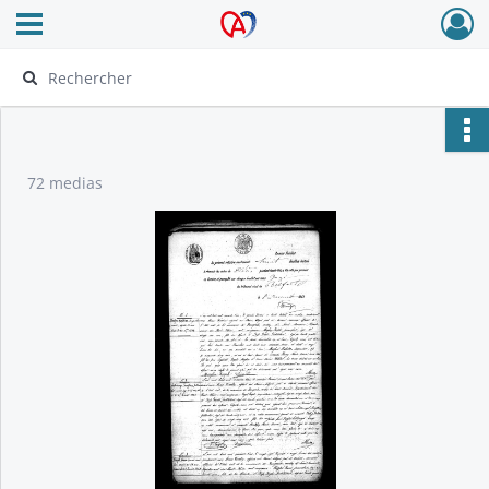
Ouvrir le menu déroulant
Archives Alsace - Colmar
72 medias