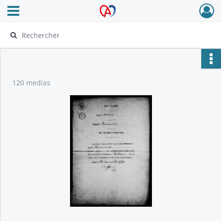
Ouvrir le menu déroulant
Archives Alsace - Colmar
120 medias