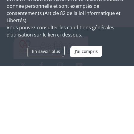
donnée personnelle et sont exemptés de
consentements (Article 82 de la loi Informatique et
Libertés).
Vous pouvez consulter les conditions générales
d’utilisation sur le lien ci-dessous.
En savoir plus
J'ai compris
Archives d'Alsace - Site de Colmar
Bâtiment M / Cité administrative
3, rue Fleischhauer
F-68026 COLMAR
(+33) 3 89 21 97 00
Nous contacter