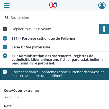
Ouvrir le menu déroulant
Archives Alsace - Colmar
Déplier
tous les niveaux
361J - Paroisse catholique de Fellering
Série C : Vie paroissiale
1C : Administration des sacrements, registres de
catholicité, Liber animarum, fichier paroissial, bulletin
paroissial, livre paroissial.
Correspondance : baptême Léonie Luttenbacher-Kessler
(concerne l'heure du baptême)
Cote/Cotes extrêmes
361J1C16
Date