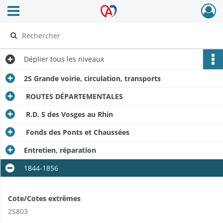
Ouvrir le menu déroulant
Archives Alsace - Colmar
Déplier
tous les niveaux
2S Grande voirie, circulation, transports
ROUTES DÉPARTEMENTALES
R.D. 5 des Vosges au Rhin
Fonds des Ponts et Chaussées
Entretien, réparation
1844-1856
Cote/Cotes extrêmes
2S803