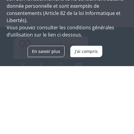
donnée personnelle et sont exemptés de
consentements (Article 82 de la loi Informatique et
Libertés).
Vous pouvez consulter les conditions générales
d’utilisation sur le lien ci-dessous.
En savoir plus
J'ai compris
Archives d'Alsace - Site de Colmar
Bâtiment M / Cité administrative
3, rue Fleischhauer
F-68026 COLMAR
(+33) 3 89 21 97 00
Nous contacter