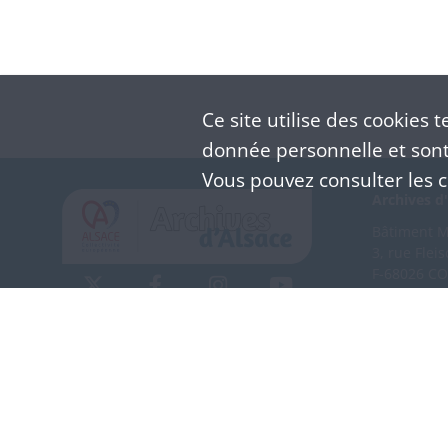
Ce site utilise des
cookies
te
donnée personnelle et sont 
Vous pouvez consulter les co
Archives d'
Bâtiment M 
3, rue Flei
F-68026 C
(+33) 3 
Nous co
Mentions légales
Politique de confidentialité
CGU