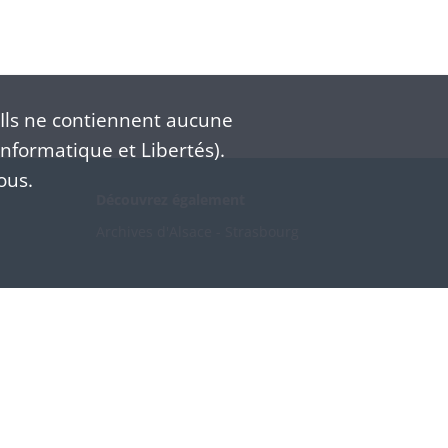
Ils ne contiennent aucune
nformatique et Libertés).
ous.
Découvrez également
Archives d'Alsace - Strasbourg