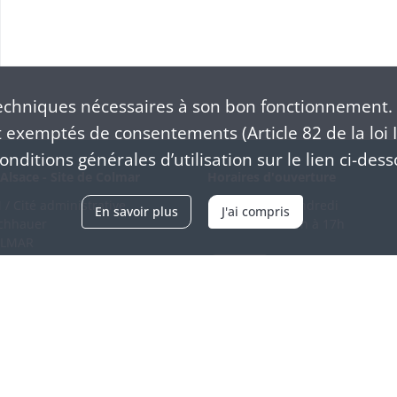
chniques nécessaires à son bon fonctionnement. 
exemptés de consentements (Article 82 de la loi I
nditions générales d’utilisation sur le lien ci-dess
Alsace - Site de Colmar
Horaires d'ouverture
/ Cité administrative
Du mardi au vendredi
En savoir plus
J'ai compris
schhauer
en continu de 9h à 17h
OLMAR
89 21 97 00
Venir
ntacter
Accessibilité
Crédits