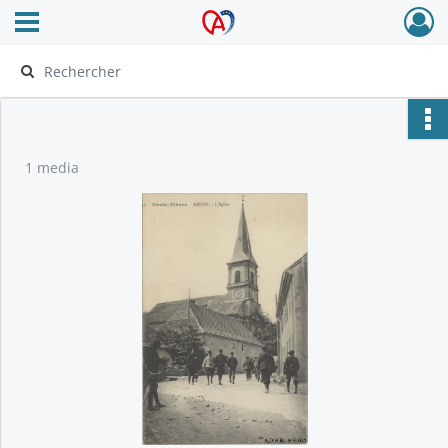
Ouvrir le menu déroulant
Archives Alsace - Colmar
1 media