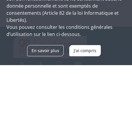
donnée personnelle et sont exemptés de
consentements (Article 82 de la loi Informatique et
Libertés).
Vous pouvez consulter les conditions générales
d’utilisation sur le lien ci-dessous.
En savoir plus
J'ai compris
Archives d'Alsace - Site de Colmar
Bâtiment M / Cité administrative
3, rue Fleischhauer
F-68026 COLMAR
(+33) 3 89 21 97 00
Nous contacter