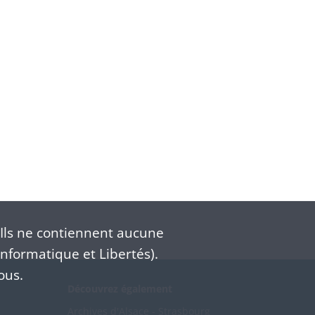
Ils ne contiennent aucune
nformatique et Libertés).
ous.
Découvrez également
Archives d'Alsace - Strasbourg