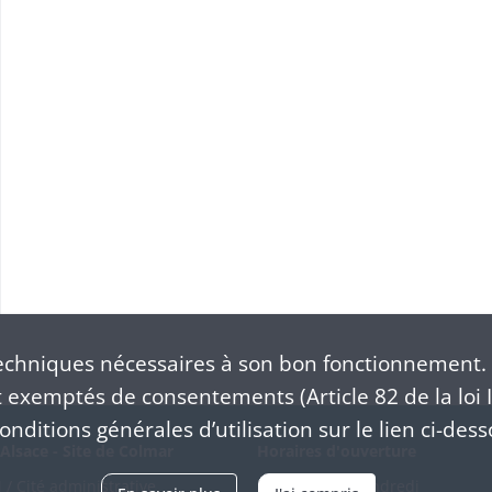
S
chniques nécessaires à son bon fonctionnement. 
exemptés de consentements (Article 82 de la loi I
nditions générales d’utilisation sur le lien ci-dess
Alsace - Site de Colmar
Horaires d'ouverture
/ Cité administrative
Du mardi au vendredi