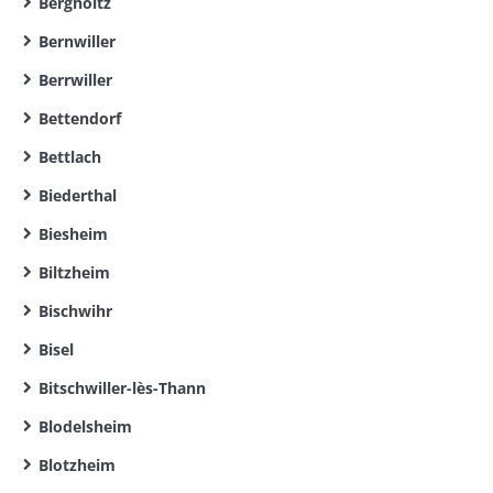
Bergholtz
Bernwiller
Berrwiller
Bettendorf
Bettlach
Biederthal
Biesheim
Biltzheim
Bischwihr
Bisel
Bitschwiller-lès-Thann
Blodelsheim
Blotzheim