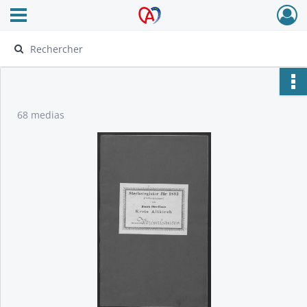
Ouvrir le menu déroulant
Archives Alsace - Colmar
68 medias