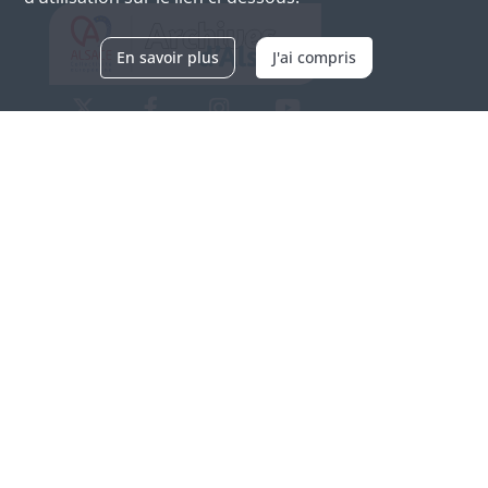
En savoir plus
J'ai compris
Archives d'Alsace - Site de Colmar
Bâtiment M / Cité administrative
3, rue Fleischhauer
F-68026 COLMAR
(+33) 3 89 21 97 00
Nous contacter
Horaires d'ouverture
Du mardi au vendredi
en continu de 9h à 17h