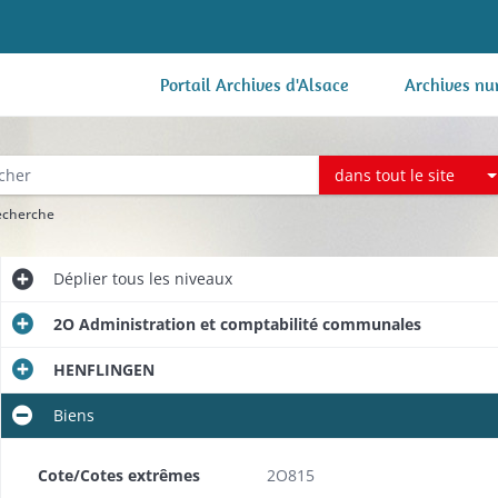
Portail Archives d'Alsace
Archives nu
dans tout le site
recherche
Déplier
tous les niveaux
2O Administration et comptabilité communales
HENFLINGEN
Biens
Cote/Cotes extrêmes
2O815