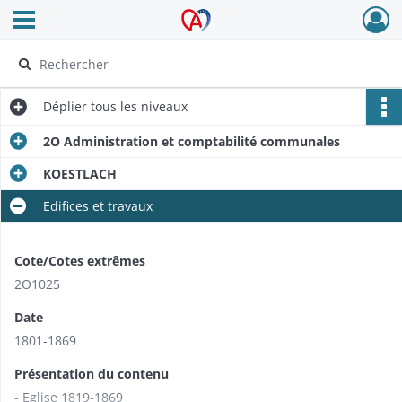
Ouvrir le menu déroulant
Archives Alsace - Colmar
Déplier
tous les niveaux
2O Administration et comptabilité communales
KOESTLACH
Edifices et travaux
Cote/Cotes extrêmes
2O1025
Date
1801-1869
Présentation du contenu
- Eglise 1819-1869