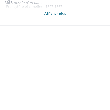
1867: dessin d'un banc
- Presbytère et cimetière 1827-1867
- Maison commune et d'école 1801-1867
Afficher plus
- Dépôt et pompes à incendie 1843
- Fontaines 1847-1863