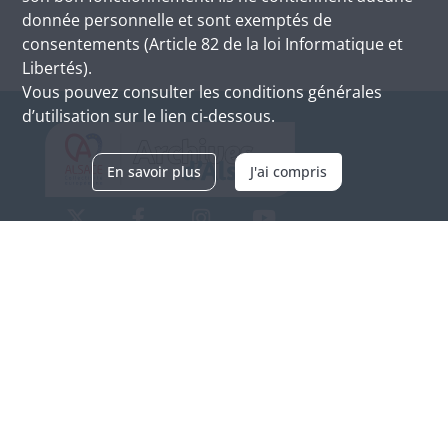
donnée personnelle et sont exemptés de
consentements (Article 82 de la loi Informatique et
Libertés).
Vous pouvez consulter les conditions générales
d’utilisation sur le lien ci-dessous.
En savoir plus
J'ai compris
Archives d'Alsace - Site de Colmar
Bâtiment M / Cité administrative
3, rue Fleischhauer
F-68026 COLMAR
(+33) 3 89 21 97 00
Nous contacter