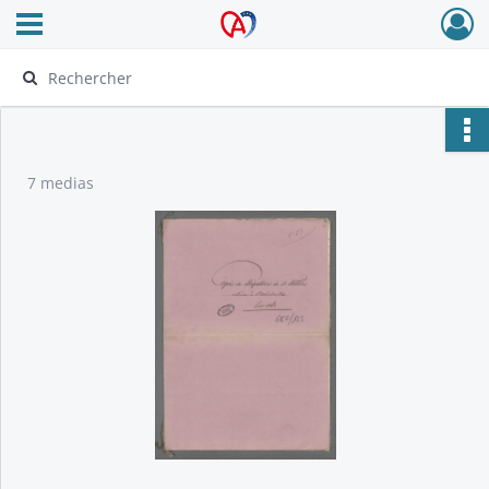
Ouvrir le menu déroulant
Archives Alsace - Colmar
7 medias