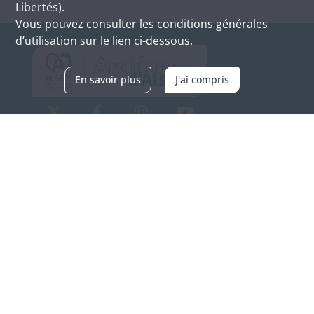
Libertés).
Vous pouvez consulter les conditions générales
d’utilisation sur le lien ci-dessous.
En savoir plus
J'ai compris
Archives d'Alsace - Site de Colmar
Bâtiment M / Cité administrative
3, rue Fleischhauer
F-68026 COLMAR
(+33) 3 89 21 97 00
Nous contacter
Horaires d'ouverture