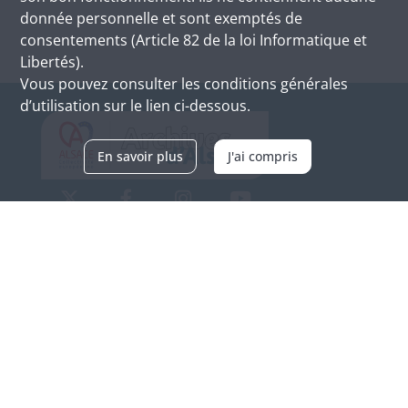
donnée personnelle et sont exemptés de
consentements (Article 82 de la loi Informatique et
Libertés).
Vous pouvez consulter les conditions générales
d’utilisation sur le lien ci-dessous.
En savoir plus
J'ai compris
Archives d'Alsace - Site de Colmar
Bâtiment M / Cité administrative
3, rue Fleischhauer
F-68026 COLMAR
(+33) 3 89 21 97 00
Nous contacter