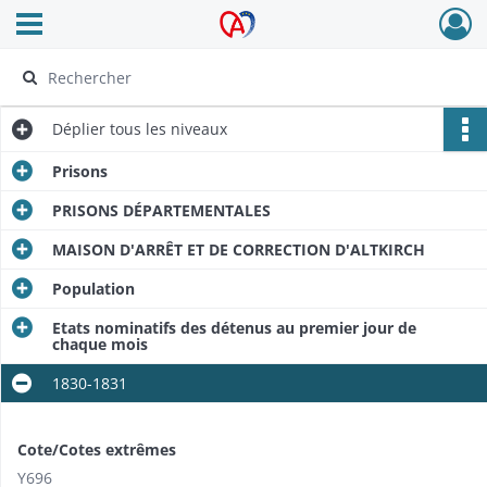
Ouvrir le menu déroulant
Archives Alsace - Colmar
Déplier
tous les niveaux
Prisons
PRISONS DÉPARTEMENTALES
MAISON D'ARRÊT ET DE CORRECTION D'ALTKIRCH
Population
Etats nominatifs des détenus au premier jour de
chaque mois
1830-1831
Cote/Cotes extrêmes
Y696