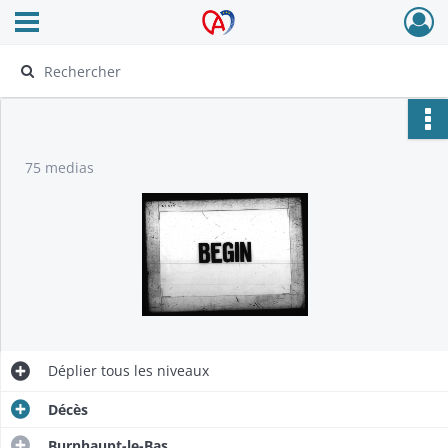
Ouvrir le menu déroulant
Archives Alsace - Colmar
75 medias
Déplier
tous les niveaux
Décès
Burnhaupt-le-Bas