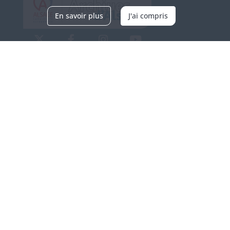
En savoir plus
J'ai compris
Archives d'Alsace - Site de Colmar
Bâtiment M / Cité administrative
3, rue Fleischhauer
F-68026 COLMAR
(+33) 3 89 21 97 00
Nous contacter
Horaires d'ouverture
Du mardi au vendredi
en continu de 9h à 17h