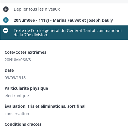
Déplier
tous les niveaux
20Num066 - 1117J - Marius Fauvet et Joseph Dauly
Texte de l'ordre général du Général Tantot commandant
de la 70e division.
Cote/Cotes extrêmes
20NUM/066/8
Date
09/09/1918
Particularité physique
electronique
Évaluation, tris et éliminations, sort final
conservation
Conditions d'accès