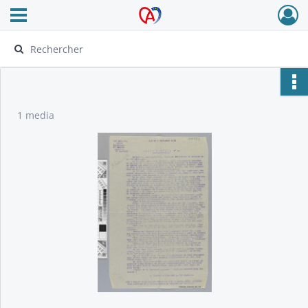
Ouvrir le menu déroulant
Archives Alsace - Colmar
1 media