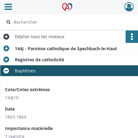
Ouvrir le menu déroulant
Archives Alsace - Colmar
Déplier
tous les niveaux
144J - Paroisse catholique de Spechbach-le-Haut
Registres de catholicité
Baptêmes
Cote/Cotes extrêmes
144J10
Date
1803-1864
Importance matérielle
1 registre