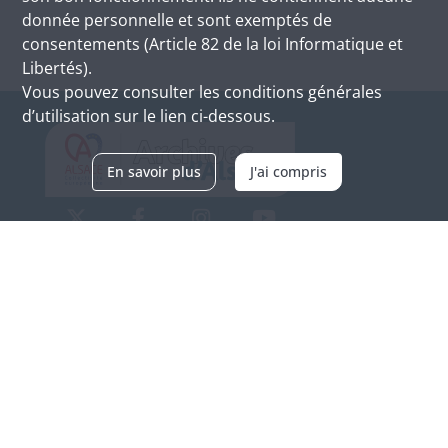
donnée personnelle et sont exemptés de
consentements (Article 82 de la loi Informatique et
Libertés).
Vous pouvez consulter les conditions générales
d’utilisation sur le lien ci-dessous.
En savoir plus
J'ai compris
Archives d'Alsace - Site de Colmar
Bâtiment M / Cité administrative
3, rue Fleischhauer
F-68026 COLMAR
(+33) 3 89 21 97 00
Nous contacter