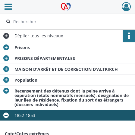
Ouvrir le menu déroulant
Archives Alsace - Colmar
Déplier
tous les niveaux
Prisons
PRISONS DÉPARTEMENTALES
MAISON D'ARRÊT ET DE CORRECTION D'ALTKIRCH
Population
Recensement des détenus dont la peine arrive à
expiration (états nominatifs mensuels), désignation de
leur lieu de résidence, fixation du sort des étrangers
(dossiers individuels)
1852-1853
Cote/Cotes extrêmes