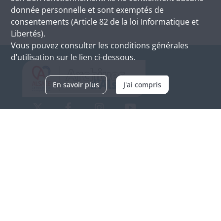
donnée personnelle et sont exemptés de
consentements (Article 82 de la loi Informatique et
Libertés).
Vous pouvez consulter les conditions générales
d’utilisation sur le lien ci-dessous.
En savoir plus
J'ai compris
Archives d'Alsace - Site de Colmar
Bâtiment M / Cité administrative
3, rue Fleischhauer
F-68026 COLMAR
(+33) 3 89 21 97 00
Nous contacter