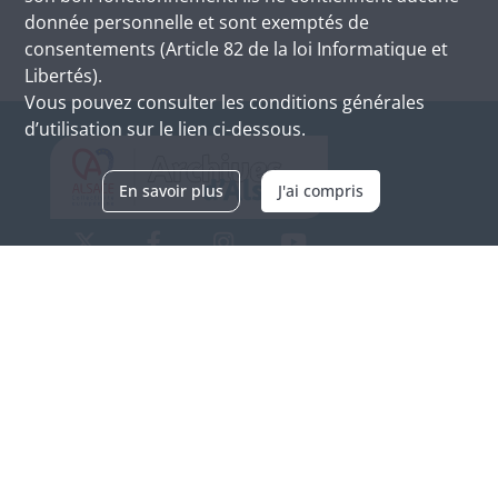
donnée personnelle et sont exemptés de
consentements (Article 82 de la loi Informatique et
Libertés).
Vous pouvez consulter les conditions générales
d’utilisation sur le lien ci-dessous.
En savoir plus
J'ai compris
Archives d'Alsace - Site de Colmar
Bâtiment M / Cité administrative
3, rue Fleischhauer
F-68026 COLMAR
(+33) 3 89 21 97 00
Nous contacter