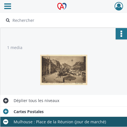
Ouvrir le menu déroulant
Archives Alsace - Colmar
1 media
Déplier
tous les niveaux
Cartes Postales
Mulhouse : Place de la Réunion (jour de marché)