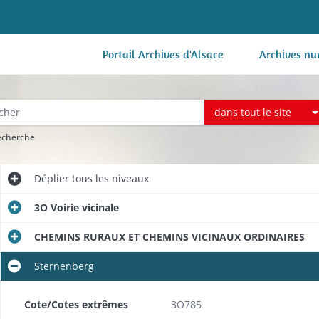
Portail Archives d'Alsace
Archives nu
dans tout le site
recherche
Déplier
tous les niveaux
3O Voirie vicinale
CHEMINS RURAUX ET CHEMINS VICINAUX ORDINAIRES
Sternenberg
Cote/Cotes extrêmes
3O785