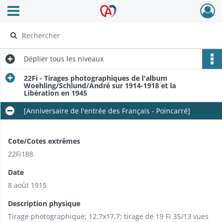
Ouvrir le menu déroulant
Archives Alsace - Colmar
Déplier
tous les niveaux
22Fi - Tirages photographiques de l'album
Woehling/Schlund/André sur 1914-1918 et la
Libération en 1945
[Anniversaire de l'entrée des Français - Poincarré]
Cote/Cotes extrêmes
22Fi188
Date
8 août 1915
Description physique
Tirage photographique; 12,7x17,7; tirage de 19 Fi 35/13 vues