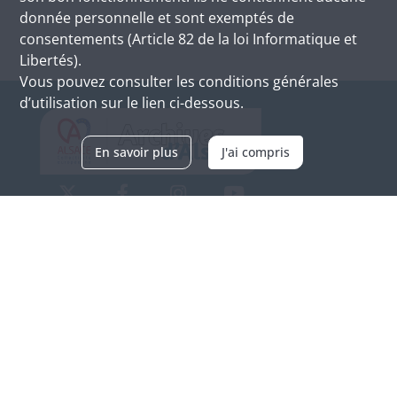
donnée personnelle et sont exemptés de
consentements (Article 82 de la loi Informatique et
Libertés).
Vous pouvez consulter les conditions générales
d’utilisation sur le lien ci-dessous.
En savoir plus
J'ai compris
Archives d'Alsace - Site de Colmar
Bâtiment M / Cité administrative
3, rue Fleischhauer
F-68026 COLMAR
(+33) 3 89 21 97 00
Nous contacter