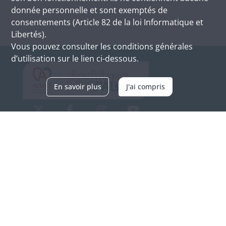
donnée personnelle et sont exemptés de
consentements (Article 82 de la loi Informatique et
Libertés).
Vous pouvez consulter les conditions générales
d’utilisation sur le lien ci-dessous.
En savoir plus
J'ai compris
Archives d'Alsace - Site de Colmar
Bâtiment M / Cité administrative
3, rue Fleischhauer
F-68026 COLMAR
(+33) 3 89 21 97 00
Nous contacter