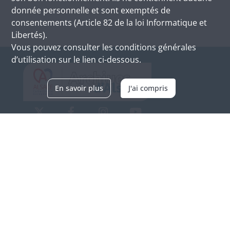
donnée personnelle et sont exemptés de
consentements (Article 82 de la loi Informatique et
Libertés).
Vous pouvez consulter les conditions générales
d’utilisation sur le lien ci-dessous.
En savoir plus
J'ai compris
Archives d'Alsace - Site de Colmar
Bâtiment M / Cité administrative
3, rue Fleischhauer
F-68026 COLMAR
(+33) 3 89 21 97 00
Nous contacter